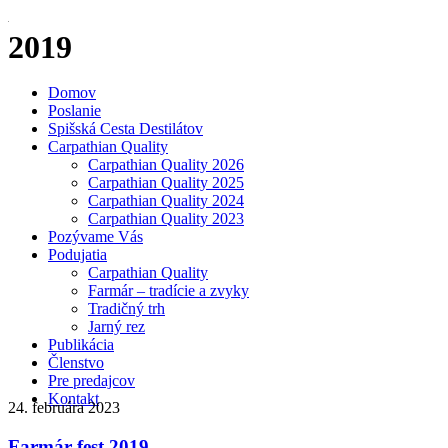
2019
Domov
Poslanie
Spišská Cesta Destilátov
Carpathian Quality
Carpathian Quality 2026
Carpathian Quality 2025
Carpathian Quality 2024
Carpathian Quality 2023
Pozývame Vás
Podujatia
Carpathian Quality
Farmár – tradície a zvyky
Tradičný trh
Jarný rez
Publikácia
Členstvo
Pre predajcov
Kontakt
24. februára 2023
Farmár fest 2019